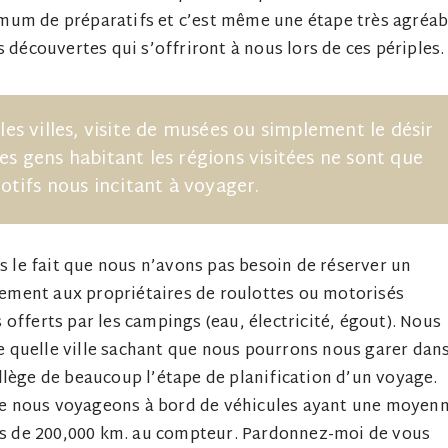
mum de préparatifs et c’est même une étape très agréab
 découvertes qui s’offriront à nous lors de ces périples.
es villes, visite de musées ou simplement le désir
es gens habitant les régions visitées ne sont que
tifs nous incitant à voyager.
ns le fait que nous n’avons pas besoin de réserver un
ement aux propriétaires de roulottes ou motorisés
offerts par les campings (eau, électricité, égout). Nous
 quelle ville sachant que nous pourrons nous garer dans
llège de beaucoup l’étape de planification d’un voyage.
 que nous voyageons à bord de véhicules ayant une moyen
lus de 200,000 km. au compteur. Pardonnez-moi de vous