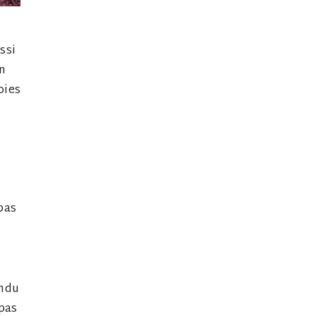
ssi
in
oies
pas
endu
 pas