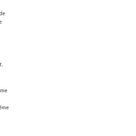
 de
e
a
t.
même
même