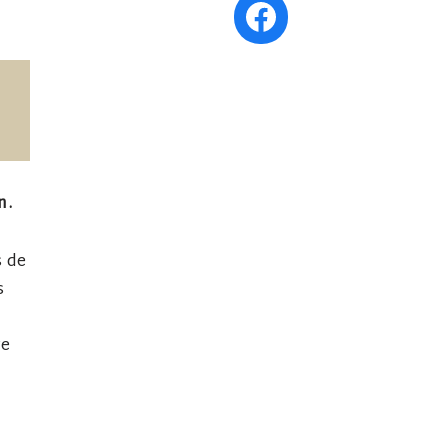
n.
s de
s
ve