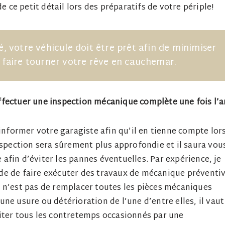
e ce petit détail lors des préparatifs de votre périple!
 votre véhicule doit être prêt afin de minimiser
t faire tourner votre rêve en cauchemar.
effectuer une inspection mécanique complète une fois l’a
 informer votre garagiste afin qu’il en tienne compte lor
nspection sera sûrement plus approfondie et il saura vou
e afin d’éviter les pannes éventuelles. Par expérience, je
de de faire exécuter des travaux de mécanique préventi
 n’est pas de remplacer toutes les pièces mécaniques
ne usure ou détérioration de l’une d’entre elles, il vaut
iter tous les contretemps occasionnés par une