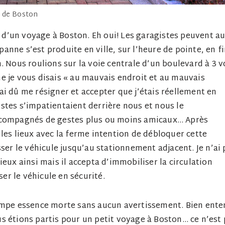
e de Boston
s d’un voyage à Boston. Eh oui! Les garagistes peuvent au
 panne s’est produite en ville, sur l’heure de pointe, en f
. Nous roulions sur la voie centrale d’un boulevard à 3 v
e je vous disais « au mauvais endroit et au mauvais
i dû me résigner et accepter que j’étais réellement en
stes s’impatientaient derrière nous et nous le
accompagnés de gestes plus ou moins amicaux… Après
les lieux avec la ferme intention de débloquer cette
ser le véhicule jusqu’au stationnement adjacent. Je n’ai 
eux ainsi mais il accepta d’immobiliser la circulation
r le véhicule en sécurité.
pompe essence morte sans aucun avertissement. Bien ent
s étions partis pour un petit voyage à Boston… ce n’est